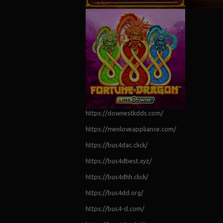
https://downestkdds.com/
https://menloveappliance.com/
https://bus4dac.click/
https://bus4dbest.xyz/
https://bus4dhh.click/
https://bus4dd.org/
https://bus4-d.com/