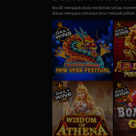
Bus4D: Platform 
Bus4D
mengajak Anda menikmati setiap momen d
alasan mengapa namanya terus menjadi pilihan 