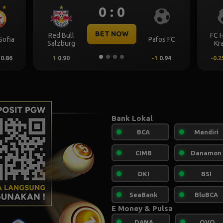
0 : 0
BET NOW
S
Lincoln Red
Omonia
Jagi
itatea
Imps (n)
Nicosia
Bia
ova
-0.75
-0.86
0.75
0.70
0.0
0.90
Bank Lokal
BCA
Mandiri
CIMB
Danamon
DKI
BSI
SeaBank
BluBCA
E Money & Pulsa