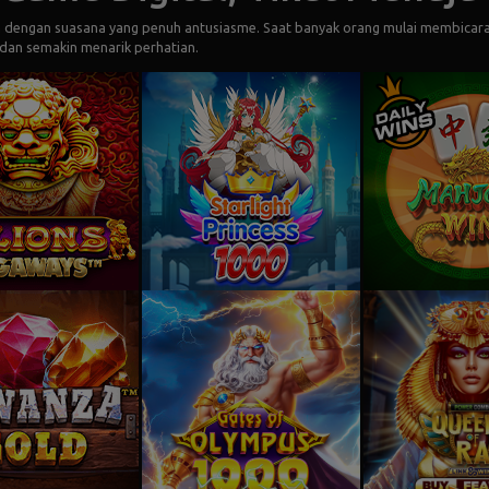
Game Digital, Tiket Menuju 
engan suasana yang penuh antusiasme. Saat banyak orang mulai membicarakan
dan semakin menarik perhatian.