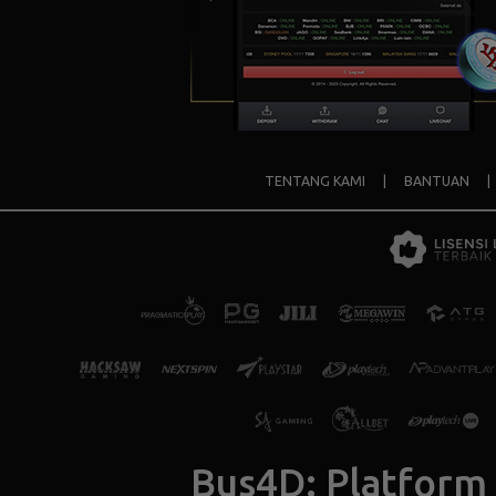
TENTANG KAMI
|
BANTUAN
|