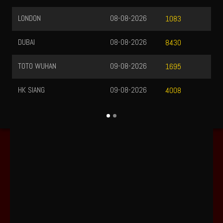
1083
8430
1695
4008