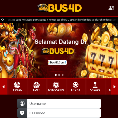
line yang melayani pemasangan nomor togel4D 3D 2D dari bandar darat seluruh Indonesia tersedia gam
TOGEL
SLOT
LIVE CASINO
SPORT
ARCADE
SABU