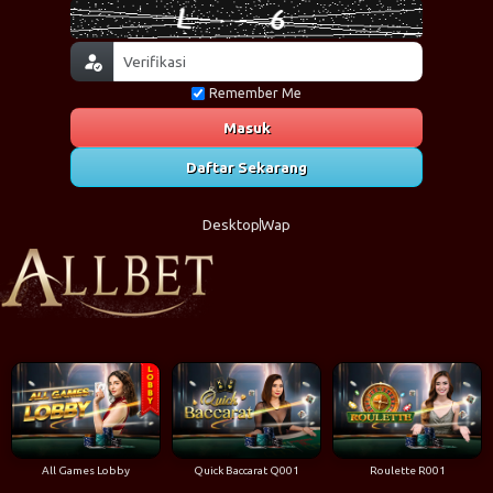
Remember Me
Masuk
Daftar Sekarang
Desktop
Wap
All Games Lobby
Quick Baccarat Q001
Roulette R001