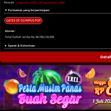
Periode :
3 Agustus 2026 - 28 September 2026
Permainan yang berpartisipasi
GATES OF OLYMPUS POP
Aturan :
Total hadiah senilai Rp 68,780,250,000.
Syarat & Ketentuan
Detai