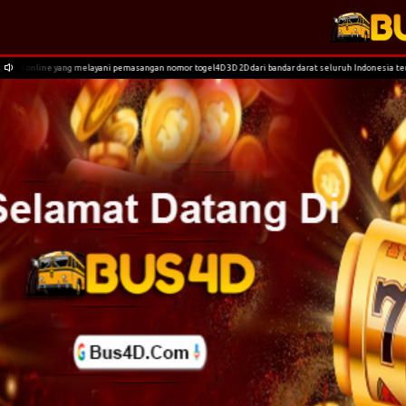
yani pemasangan nomor togel4D 3D 2D dari bandar darat seluruh Indonesia tersedia game judi casino 