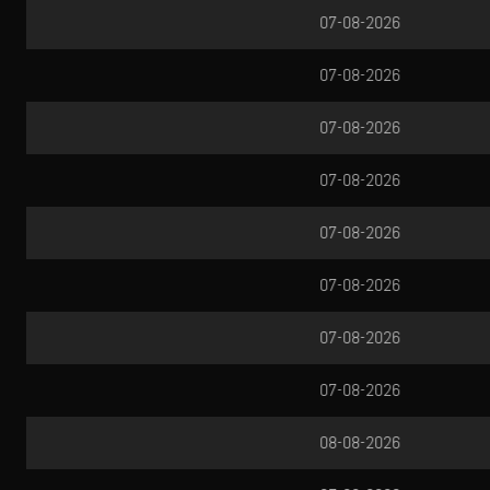
MALAYSIA