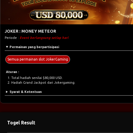
JOKER : MONEY METEOR
Periode :
Event berlangsung setiap hari
Permainan yang berpartisipasi
Semua permainan slot JokerGaming
Aturan :
Total hadiah senilai $80,000 USD.
Hadiah Grand Jackpot dari Jokergaming.
Syarat & Ketentuan
Togel Result