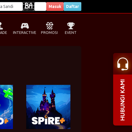
 game judi casino dan slot online
Bus4D adalah Bandar Togel online y
Masuk
Daftar
ADE
INTERACTIVE
PROMOSI
EVENT