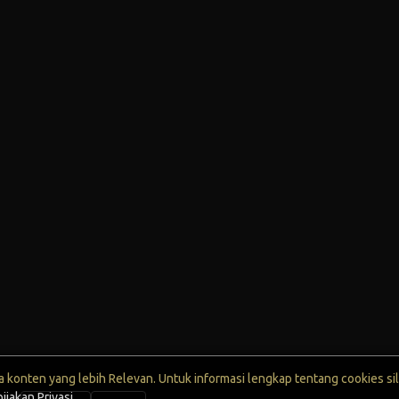
 konten yang lebih Relevan. Untuk informasi lengkap tentang cookies sil
ijakan Privasi
.