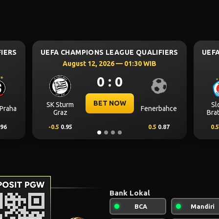
IERS
E-FOOTBALL F24 ELITE CLUB FRIENDLY
E-FO
August 7, 2026 — 18:00 WIB
1 : 1
BET NOW
Saint-
e-Newcastle
e-Sevilla
Manc
oise
United
C
1.00
0.25
0.68
-0.25
-0.92
1.2
Bank Lokal
BCA
Mandiri