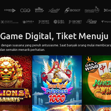
Game Digital, Tiket Menuju 
engan suasana yang penuh antusiasme. Saat banyak orang mulai membicarakan
dan semakin menarik perhatian.