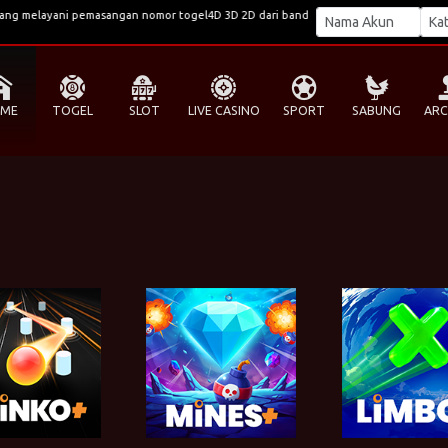
yani pemasangan nomor togel4D 3D 2D dari bandar darat seluruh Indonesia tersedia
ME
TOGEL
SLOT
LIVE CASINO
SPORT
SABUNG
ARC