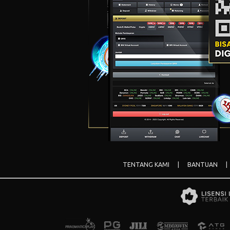
TENTANG KAMI
|
BANTUAN
|