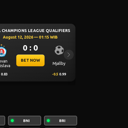
OTBALL F24 ELITE CLUB FRIENDLY
August 7, 2026 — 18:15 WIB
0 : 0
Next
BET NOW
e-
e-Newcastle
hester
United
ity
5
0.76
-1.25
-1.00
BNI
BRI