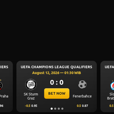
6/8/2026
IERS
E-FOOTBALL F24 ELITE CLUB FRIENDLY
E-FO
August 7, 2026 — 17:00 WIB
1 : 1
BET NOW
Saint-
e-Tottenham
e-Bayern
Manc
oise
Hotspur
Munchen
Un
1.00
0.00
0.87
0.00
0.89
-0.