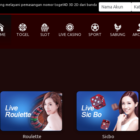
yani pemasangan nomor togel4D 3D 2D dari bandar darat seluruh Indonesia tersedia 
ME
TOGEL
SLOT
LIVE CASINO
SPORT
SABUNG
ARC
Roulette
Sicbo