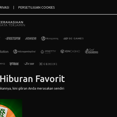
RIVASI
|
PERSETUJUAN COOKIES
Hiburan Favorit
nya, kini giliran Anda merasakan sendiri